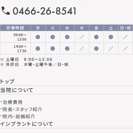
診療時間
月
火
水
木
金
土
日・祝
09:00〜
●
●
●
／
●
●
／
13:00
14:00〜
●
●
●
／
●
／
／
17:30
※ 土曜日 9:00〜13:00
※ 休診日 木曜・土曜午後／日・祝
トップ
当院について
治療費用
院長・スタッフ紹介
院内・設備紹介
インプラントについて